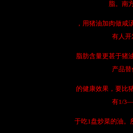
脂。南
，用猪油加肉做咸
有人开
脂肪含量更甚于猪
产品替
的健康效果，要比
有1/3
于吃1盘炒菜的油。