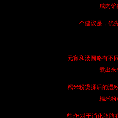
咸肉馅
个建议是，优
元宵和汤圆略有不
煮出来
糯米粉烫揉后的湿
糯米粉
些;但对于消化脂肪