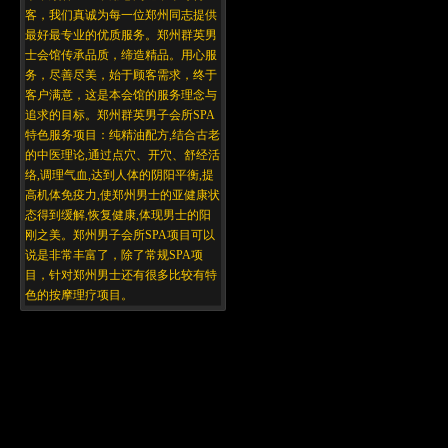
客，我们真诚为每一位郑州同志提供
最好最专业的优质服务。郑州群英男
士会馆传承品质，缔造精品。用心服
务，尽善尽美，始于顾客需求，终于
客户满意，这是本会馆的服务理念与
追求的目标。郑州群英男子会所SPA
特色服务项目：纯精油配方,结合古老
的中医理论,通过点穴、开穴、舒经活
络,调理气血,达到人体的阴阳平衡,提
高机体免疫力,使郑州男士的亚健康状
态得到缓解,恢复健康,体现男士的阳
刚之美。郑州男子会所SPA项目可以
说是非常丰富了，除了常规SPA项
目，针对郑州男士还有很多比较有特
色的按摩理疗项目。